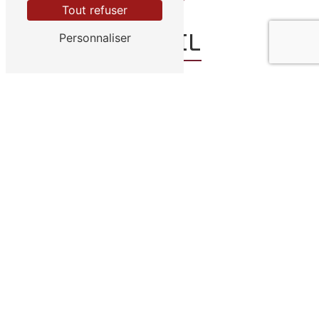
Tout refuser
E-MAIL
Personnaliser
charcuteriemillet28@gmail.com
Contactez-nous